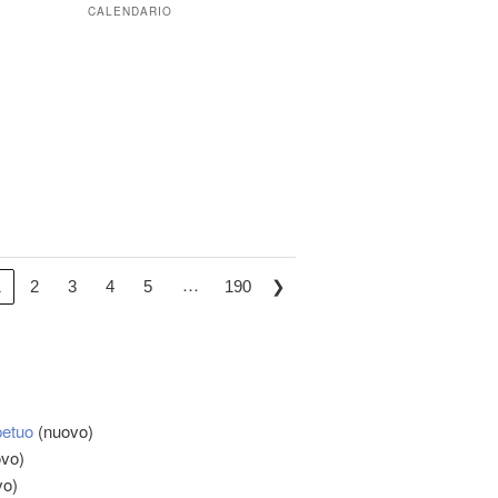
CALENDARIO
…
❯
1
2
3
4
5
190
petuo
(nuovo)
vo)
vo)