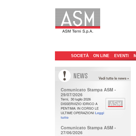
Menu
SOCIETÀ
Vai
Vai
ON LINE
EVENTI
M
principale
al
al
contenuto
contenuto
N
ews
Comunicato Stampa ASM -
principale
secondario
29/07/2026
Terni, 30 luglio 2026
DISSERVIZIO IDRICO A
PENTIMA: IN CORSO LE
ULTIME OPERAZIONI
Leggi
tutto
Comunicato Stampa ASM -
27/06/2026