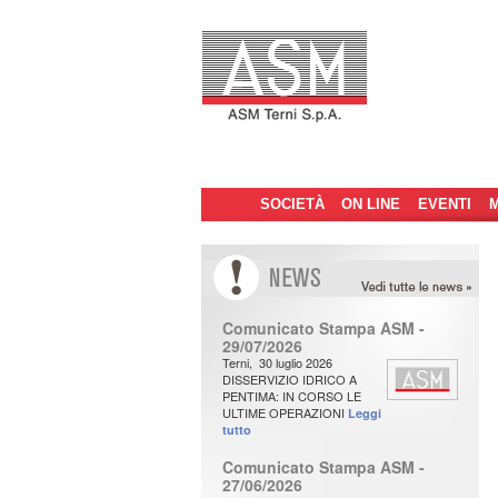
Menu
SOCIETÀ
Vai
Vai
ON LINE
EVENTI
M
principale
al
al
contenuto
contenuto
N
ews
Comunicato Stampa ASM -
principale
secondario
29/07/2026
Terni, 30 luglio 2026
DISSERVIZIO IDRICO A
PENTIMA: IN CORSO LE
ULTIME OPERAZIONI
Leggi
tutto
Comunicato Stampa ASM -
27/06/2026