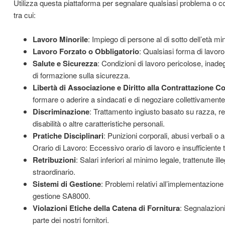
Utilizza questa piattaforma per segnalare qualsiasi problema o c
tra cui:
Lavoro Minorile
: Impiego di persone al di sotto dell’età mi
Lavoro Forzato o Obbligatorio
: Qualsiasi forma di lavoro
Salute e Sicurezza
: Condizioni di lavoro pericolose, inad
di formazione sulla sicurezza.
Libertà di Associazione e Diritto alla Contrattazione Col
formare o aderire a sindacati e di negoziare collettivamente 
Discriminazione
: Trattamento ingiusto basato su razza, r
disabilità o altre caratteristiche personali.
Pratiche Disciplinari
: Punizioni corporali, abusi verbali o a
Orario di Lavoro: Eccessivo orario di lavoro e insufficiente 
Retribuzioni
: Salari inferiori al minimo legale, trattenute 
straordinario.
Sistemi di Gestione
: Problemi relativi all’implementazion
gestione SA8000.
Violazioni Etiche della Catena di Fornitura
: Segnalazioni
parte dei nostri fornitori.