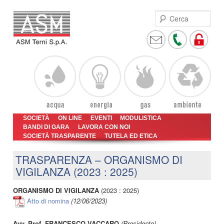
Cer
Vai
Vai
Menu
SOCIETÀ
ON LINE
EVENTI
MODULISTICA
al
al
BANDI DI GARA
LAVORA CON NOI
principale
SOCIETÀ TRASPARENTE
contenuto
contenuto
TUTELA ED ETICA
principale
secondario
TRASPARENZA – ORGANISMO DI
VIGILANZA (2023 : 2025)
ORGANISMO DI VIGILANZA
(2023 : 2025)
Atto di nomina
(12/06/2023)
Avv. Prof. FRANCESCO VACCARO
(Presidente)