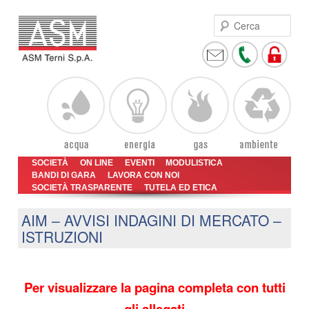
Cer
Vai
Vai
Menu
SOCIETÀ
ON LINE
EVENTI
MODULISTICA
al
al
BANDI DI GARA
LAVORA CON NOI
principale
SOCIETÀ TRASPARENTE
contenuto
contenuto
TUTELA ED ETICA
principale
secondario
AIM – AVVISI INDAGINI DI MERCATO –
ISTRUZIONI
Per visualizzare la pagina completa con tutti
gli allegati