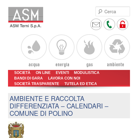
Cer
Vai
Vai
Menu
SOCIETÀ
ON LINE
EVENTI
MODULISTICA
al
al
BANDI DI GARA
LAVORA CON NOI
principale
SOCIETÀ TRASPARENTE
contenuto
contenuto
TUTELA ED ETICA
principale
secondario
AMBIENTE E RACCOLTA
DIFFERENZIATA – CALENDARI –
COMUNE DI POLINO