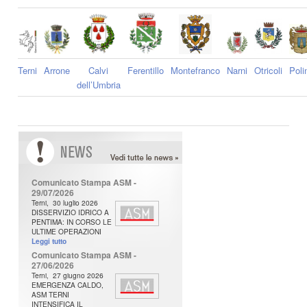
Terni
Arrone
Calvi
Ferentillo
Montefranco
Narni
Otricoli
Poli
dell’Umbria
N
ews
Comunicato Stampa ASM -
29/07/2026
Terni, 30 luglio 2026
DISSERVIZIO IDRICO A
PENTIMA: IN CORSO LE
ULTIME OPERAZIONI
Leggi tutto
Comunicato Stampa ASM -
27/06/2026
Terni, 27 giugno 2026
EMERGENZA CALDO,
ASM TERNI
INTENSIFICA IL