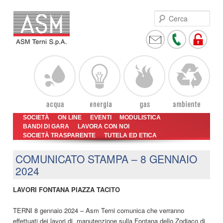
Cer
Vai
Vai
Menu
SOCIETÀ
ON LINE
EVENTI
MODULISTICA
al
al
BANDI DI GARA
LAVORA CON NOI
principale
SOCIETÀ TRASPARENTE
contenuto
contenuto
TUTELA ED ETICA
principale
secondario
COMUNICATO STAMPA – 8 GENNAIO
2024
LAVORI FONTANA PIAZZA TACITO
TERNI 8 gennaio 2024 – Asm Terni comunica che verranno
effettuati dei lavori di manutenzione sulla Fontana dello Zodiaco di