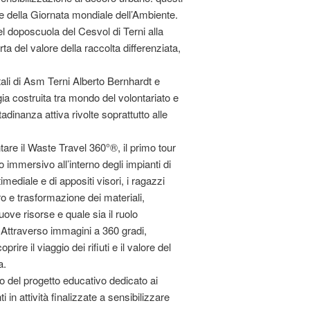
ne della Giornata mondiale dell’Ambiente.
l doposcuola del Cesvol di Terni alla
a del valore della raccolta differenziata,
tali di Asm Terni Alberto Bernhardt e
a costruita tra mondo del volontariato e
dinanza attiva rivolte soprattutto alle
are il Waste Travel 360°®️, il primo tour
 immersivo all’interno degli impianti di
timediale e di appositi visori, i ragazzi
o e trasformazione dei materiali,
ve risorse e quale sia il ruolo
. Attraverso immagini a 360 gradi,
rire il viaggio dei rifiuti e il valore del
a.
bito del progetto educativo dedicato ai
 attività finalizzate a sensibilizzare