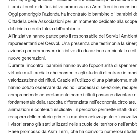
i temi al centro dell’iniziativa promossa da Asm Terni in occasio
Oggi pomeriggio l’azienda ha incontrato le bambine e i bambini de
Cittadella delle Associazioni per un momento dedicato alla scopert
del riciclo e della tutela dell’ambiente.
All’iniziativa hanno partecipato il responsabile dei Servizi Ambien
rappresentanti del Cesvol. Una presenza che testimonia la sinergi
azienda per promuovere iniziative di educazione ambientale e citta
nuove generazioni.
Durante l’incontro i bambini hanno avuto l’opportunità di speriment
virtuale multimediale che consente agli studenti di entrare in modo
valorizzazione dei rifiuti. Grazie all’utilizzo di una piattaforma mul
hanno potuto osservare da vicino i processi di selezione, recuper
comprendendo concretamente come i rifiuti possano diventare nuo
fondamentale della raccolta differenziata nell’economia circolare
animazioni e contenuti esplicativi, il percorso permette infatti di scop
recupero delle materie prime in maniera coinvolgente e innovativ
I visori erano già stati utilizzati nelle scuole del territorio nell’am
Raee promosso da Asm Terni, che ha coinvolto numerosi studenti in