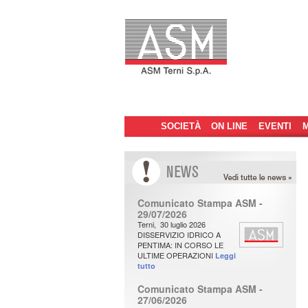
Menu
SOCIETÀ
Vai
Vai
ON LINE
EVENTI
M
principale
al
al
contenuto
contenuto
N
ews
Comunicato Stampa ASM -
principale
secondario
29/07/2026
Terni, 30 luglio 2026
DISSERVIZIO IDRICO A
PENTIMA: IN CORSO LE
ULTIME OPERAZIONI
Leggi
tutto
Comunicato Stampa ASM -
27/06/2026