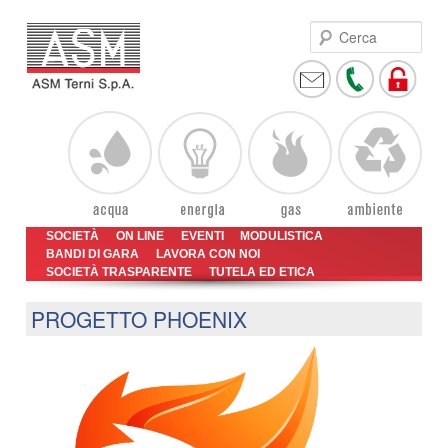
Cer
Vai
Vai
Menu
SOCIETÀ
ON LINE
EVENTI
MODULISTICA
al
al
BANDI DI GARA
LAVORA CON NOI
principale
SOCIETÀ TRASPARENTE
contenuto
contenuto
TUTELA ED ETICA
principale
secondario
PROGETTO PHOENIX