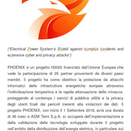
(“Electrical
P
ower System’s S
h
ield against c
o
mpl
e
x i
n
c
i
dents and
e
x
tensive cyber and privacy attacks”)
PHOENIX è un progetto H2020 finanziato dall’Unione Europea che
vede la partecipazione di 25 partner provenienti da diversi paesi
membri. Il progetto ha come obiettivo la protezione da attacchi
informatici delle infrastrutture energetiche europee attraverso
l’individuazione tempestiva e la rapida attenuazione delle minacce,
proteggendo al contempo i servizi di pubblica utilità e la privacy
degli utenti finali dai pericoli inerenti alla violazioni dei dati. Il
progetto PHOENIX, con inizio il 1 Settembre 2019, avrà una durata
di 36 mesi e ASM Terni S.p.A. si occuperà dell’implementazione e
della validazione delle tecnologie sviluppate durante il progetto
nell’ambito della distribuzione dell’energia elettrica, in particolare sui